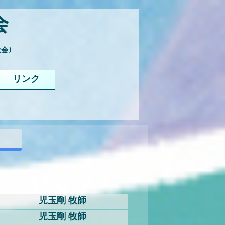
会
会)

リンク
児玉剛 牧師
児玉剛 牧師