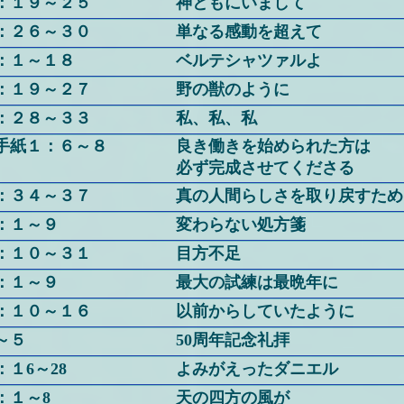
：１９～２５
神ともにいまして
：２６～３０
単なる感動を超えて
：１～１８
ベルテシャツァルよ
：１９～２７
野の獣のように
：２８～３３
私、私、私
手紙１：６～８
良き働きを始められた方は
必ず完成させてくださる
：３４～３７
真の人間らしさを取り戻すため
：１～９
変わらない処方箋
：１０～３１
目方不足
：１～９
最大の試練は最晩年に
：１０～１６
以前からしていたように
～５
50周年記念礼拝
１6～28
よみがえったダニエル
：１～8
天の四方の風が