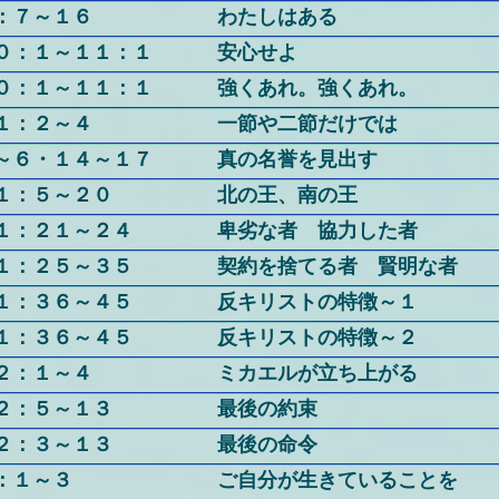
：７～１６
わたしはある
０：１～１１：１
安心せよ
０：１～１１：１
強くあれ。強くあれ。
１：２～４
一節や二節だけでは
～６・１４～１７
真の名誉を見出す
１：５～２０
北の王、南の王
１：２１～２４
卑劣な者 協力した者
１：２５～３５
契約を捨てる者 賢明な者
１：３６～４５
反キリストの特徴～１
１：３６～４５
反キリストの特徴～２
２：１～４
ミカエルが立ち上がる
２：５～１３
最後の約束
２：３～１３
最後の命令
：１～３
ご自分が生きていることを