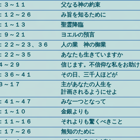
：３～１１
父なる神の約束
：１２～２６
み旨を知るために
：１～１３
聖霊降臨
：９～２１
ヨエルの預言
：２２～２３、３６
人の業 神の御業
：２２～３５
あなたも生きていますか
４～２９
信じます。不信仰な私をお助け
：３６～４１
その日、三千人ほどが
３～１７
主があなたの人生を
計画されるようにせよ
：４１～４７
みな一つとなって
：１～１０
金銀よりも
：１１～１６
それよりも驚くべきこと
：１７～２６
無知のために