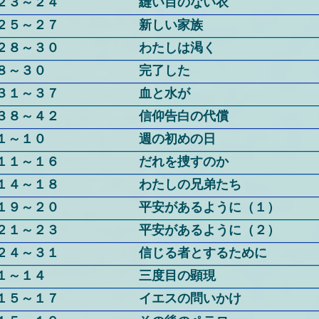
２３～２４
縫い目のない衣
２５～２７
新しい家族
２８～３０
わたしは渇く
８～３０
完了した
３１～３７
血と水が
３８～４２
信仰告白の代償
１～１０
週の初めの日
１１～１６
だれを捜すのか
１４～１８
わたしの兄弟たち
１９～２０
平安があるように（１）
２１～２３
平安があるように（２）
２４～３１
信じる者とするために
１～１４
三度目の顕現
１５～１７
イエスの問いかけ