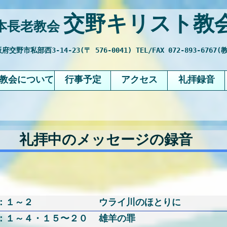
交野キリスト教
本長老教会
府交野市私部西3-14-23(〒 576-0041) TEL/FAX 072-893-6767(教
教会について
行事予定
アクセス
礼拝録音
礼拝中のメッセージの録音
：１～２
ウライ川のほとりに
：１～４・１５〜２０
雄羊の罪