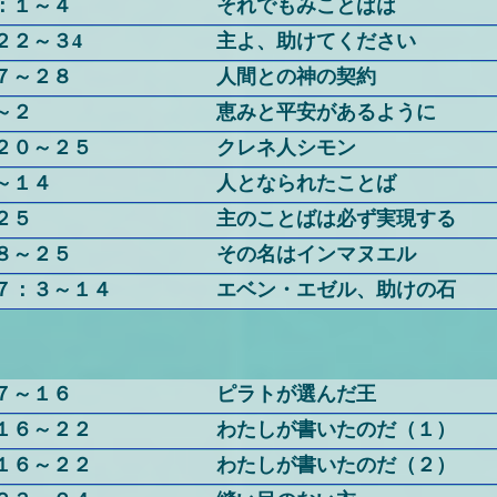
：１～４
それでもみことばは
２２～３4
主よ、助けてください
７～２８
人間との神の契約
～２
恵みと平安があるように
２０～２５
クレネ人シモン
～１４
人となられたことば
２５
主のことばは必ず実現する
８～２５
その名はインマヌエル
７：３～１４
エベン・エゼル、助けの石
７～１６
ピラトが選んだ王
１６～２２
わたしが書いたのだ（１）
１６～２２
わたしが書いたのだ（２）