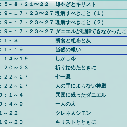
：５～８・２１〜２２
雄やぎとキリスト
：９～１７・２３〜２７
理解すべきこと（１）
：９～１７・２３〜２７
理解すべきこと（２）
：９～１７・２３〜２７
ダニエルが理解できなかったこ
：１～３
断食と粗布と灰
：１～１９
当然の報い
：１４～１９
しかし今
：２０～２３
祈り始めたときに
：２２～２７
七十週
：２２～２７
人の手によらない神殿
０：１～４
異国に残ったダニエル
０：４～９
一人の人
１～２２
クレネ人シモン
１９～２０
キリストとともに