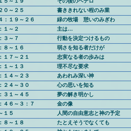
１５～１９
その後のペテロ
２０～２５
書ききれない程のみ業
４：１９～２６
緑の牧場 憩いのみぎわ
：１～２
主は…
：３～７
行動を決定つけるもの
：８～１６
弱さを知る者だけが
：１７～２１
忠実なる者の歩みは
：１～１３
理不尽な要求
：１４～２３
あわれみ深い神
：２４～３０
心の思いを知る
：３１～４５
夢の解き明かし
：４６～３：７
金の像
～１５
人間の自由意志と神の予定
：８～１８
たとえそうでなくても