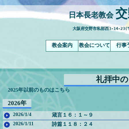
交
日本長老教会
大阪府交野市私部西3-14-23(〒 57
教会案内
教会について
行事
礼拝中の
2025年以前のものはこちら
2026年
2026/1/4
箴言１６：１～９
2026/1/11
詩篇１１８：２４